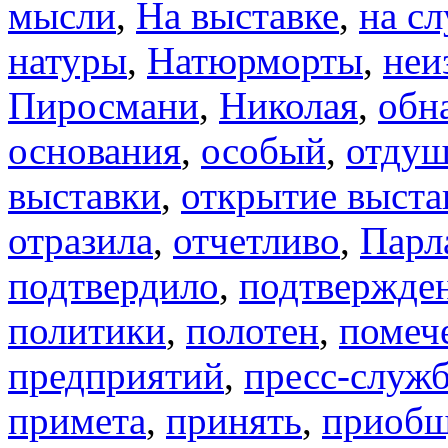
мысли
,
На выставке
,
на сл
натуры
,
Натюрморты
,
неи
Пиросмани
,
Николая
,
обн
основания
,
особый
,
отду
выставки
,
открытие выста
отразила
,
отчетливо
,
Парл
подтвердило
,
подтвержде
политики
,
полотен
,
помеч
предприятий
,
пресс-служ
примета
,
принять
,
приобщ