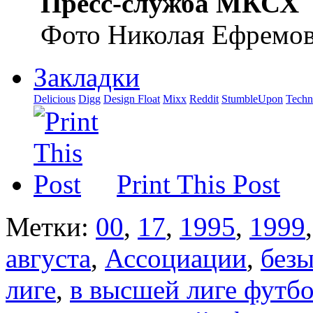
Пресс-служба МКСХ
Фото Николая Ефремов
Закладки
Delicious
Digg
Design Float
Mixx
Reddit
StumbleUpon
Techn
Print This Post
Метки:
00
,
17
,
1995
,
1999
августа
,
Ассоциации
,
безы
лиге
,
в высшей лиге футб