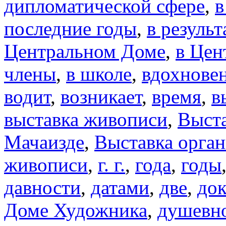
дипломатической сфере
,
в
последние годы
,
в результ
Центральном Доме
,
в Цен
члены
,
в школе
,
вдохнове
водит
,
возникает
,
время
,
в
выставка живописи
,
Выст
Мачаизде
,
Выставка орган
живописи
,
г. г.
,
года
,
годы
давности
,
датами
,
две
,
док
Доме Художника
,
душевн