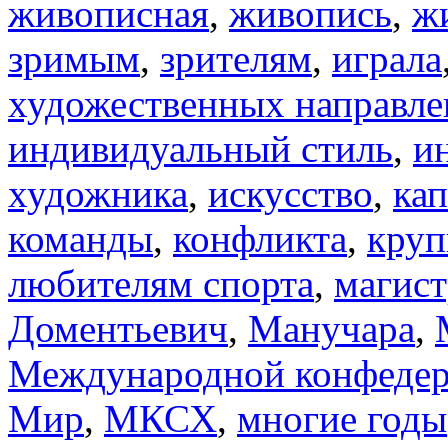
живописная
,
живопись
,
ж
зримым
,
зрителям
,
играла
художественных направл
индивидуальный стиль
,
и
художника
,
искусство
,
ка
команды
,
конфликта
,
кру
любителям спорта
,
магис
Доментьевич
,
Манучара
,
Международной конфедер
Мир
,
МКСХ
,
многие годы