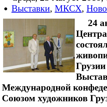
Выставки
,
МКСХ
,
Ново
24 а
Центра
состоя
живопи
Грузии
Выстав
Международной конфеде
Союзом художников Гру