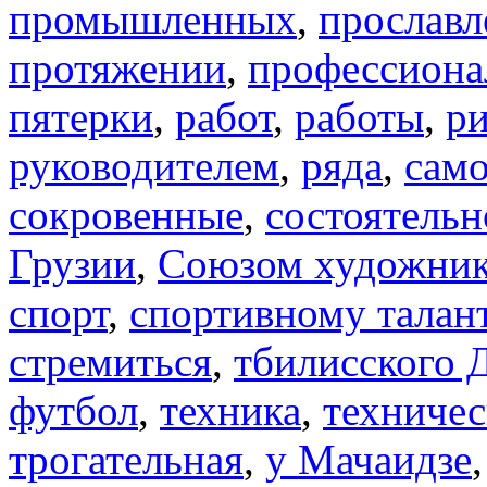
промышленных
,
прославл
протяжении
,
профессиона
пятерки
,
работ
,
работы
,
р
руководителем
,
ряда
,
сам
сокровенные
,
состоятель
Грузии
,
Союзом художник
спорт
,
спортивному талан
стремиться
,
тбилисского 
футбол
,
техника
,
техничес
трогательная
,
у Мачаидзе