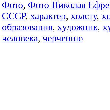
Фото
,
Фото Николая Ефре
СССР
,
характер
,
холсту
,
х
образования
,
художник
,
х
человека
,
черчению