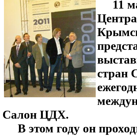
11 м
Центра
Крымск
предст
выстав
стран 
ежегод
междун
Салон ЦДХ.
В этом году он проходит