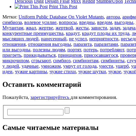
Delicious
Digg
Design Float
Mixx
Reddit
StumbleUpon
Techn
Print This Post
Метки:
Uniform Public Database On Violet Mutants
,
автора
,
арифм
симбиоза
,
волевое усилие
,
вопросы
,
вредны
,
вредом
,
выгодны
,
Мутантам
,
жвал
,
жертве
,
жертвой
,
жесты
,
зависти
,
задач
,
задача
конкурентные преимущества
,
крадут
,
крадут плоды их труда
,
л
мыслящих людей
,
нанесенный
,
не успел
,
неприятности
,
несъед
отношения
,
отношения выгодны
,
паразита
,
паразитами
,
парази
или выгодны
,
полезны людям
,
портят
,
потерь
,
потребляют
,
пот
пригреть
,
прикидываться
,
принципов
,
присосавшегося
,
провер
микрочипом
,
сгрызают
,
симбиоз
,
симбионтам
,
симбионты
,
слу
у людей
,
удачные
,
умножим
,
умрут от голода
,
унести
,
ущерб
,
у
идеи
,
чужие картины
,
чужие стихи
,
чужие шутки
,
чужое
,
чужо
Оставить комментарий
Пожалуйста,
зарегистрируйтесь
для комментирования.
Самые читаемые материалы