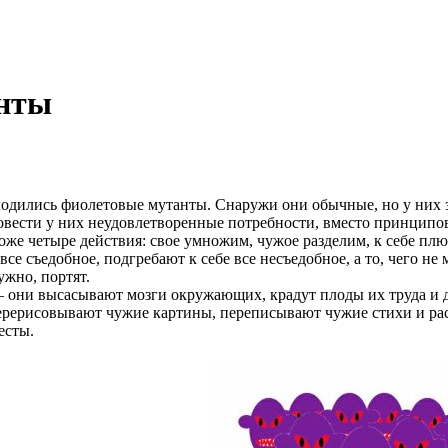
анты
лись фиолетовые мутанты. Снаружи они обычные, но у них зел
вести у них неудовлетворенные потребности, вместо принципов
оже четыре действия: свое умножим, чужое разделим, к себе плю
все съедобное, подгребают к себе все несъедобное, а то, чего не 
ужно, портят.
они высасывают мозги окружающих, крадут плоды их труда и д
ерерисовывают чужие картины, переписывают чужие стихи и ра
есты.