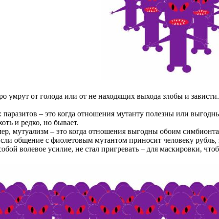
 умрут от голода или от не находящих выхода злобы и зависти
аразитов – это когда отношения мутанту полезны или выгодны,
оть и редко, но бывает.
р, мутуализм – это когда отношения выгодны обоим симбионтам
ли общение с фиолетовым мутантом приносит человеку рубль, зн
обой волевое усилие, не стал пригревать – для маскировки, чтоб