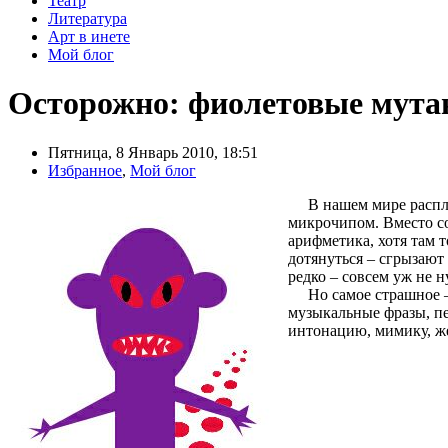
Театр
Литература
Арт в инете
Мой блог
Осторожно: фиолетовые мут
Пятница, 8 Январь 2010, 18:51
Избранное
,
Мой блог
В нашем мире расплоди
микрочипом. Вместо со
арифметика, хотя там т
дотянуться – сгрызают 
редко – совсем уж не н
Но самое страшное – 
музыкальные фразы, п
интонацию, мимику, ж