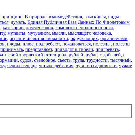
в принципе
,
В природе
,
взаимодействия
,
взыскивая
,
виды
ться
,
думать
,
Единая Публичная База Данных По Фиолетовым
ь
,
категории
,
комменсалов
,
комплекс неполноценности
,
нту
,
мутанты
,
мутуализм
,
мысли
,
мыслящего человека
,
ние
,
ограничивают возможности
,
окружающих
,
организмами
,
ов
,
плоды
,
плюс
,
подгребают
,
пожаловаться
,
полезны
,
полезны
дпринимать
,
представляет
,
приводят к гибели
,
пригревать
,
ать свой творческий потенциал
,
рублей
,
рубль
,
с добычей
,
с
формации
,
судов
,
съедобное
,
съесть
,
труда
,
трудности
,
тысячный
,
еку
,
черное сердце
,
четыре действия
,
чувство гадливости
,
чужие