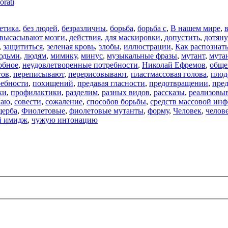
orati
етика
,
без людей
,
безразличны
,
борьба
,
борьба с
,
В нашем мире
,
высасывают мозги
,
действия
,
для маскировки
,
допустить
,
дотяну
,
защититься
,
зеленая кровь
,
злобы
,
иллюстрации
,
Как распознат
юдьми
,
людям
,
мимику
,
минус
,
музыкальные фразы
,
мутант
,
мута
обное
,
неудовлетворенные потребности
,
Николай Ефремов
,
обще
тов
,
переписывают
,
перерисовывают
,
пластмассовая голова
,
плод
ребности
,
похищений
,
предавая гласности
,
предотвращении
,
пре
ки
,
профилактики
,
разделим
,
разных видов
,
рассказы
,
реализовыв
чаю
,
совести
,
сожаление
,
способов борьбы
,
средств массовой ин
щерба
,
Фиолетовые
,
фиолетовые мутанты
,
форму
,
Человек
,
челов
й имидж
,
чужую интонацию