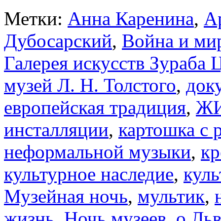
Метки:
Анна Каренина
,
А
Дубосарский
,
Война и ми
Галерея искусств Зураба 
музей Л. Н. Толстого
,
док
европейская традиция
,
Ж
инсталляции
,
картошка с 
неформальной музыки
,
кр
культурное наследие
,
куль
Музейная ночь
,
мультик
,
жизнь
,
Ночь музеев
,
о Ль