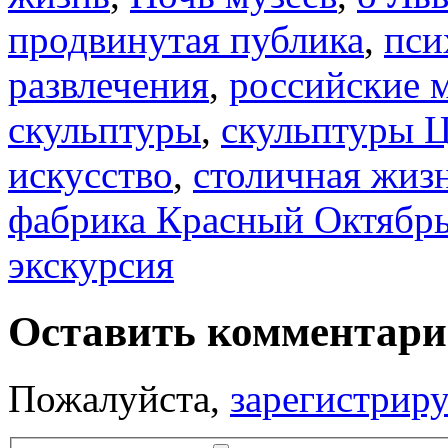
продвинутая публика
,
пси
развлечения
,
российские 
скульптуры
,
скульптуры Ц
искусство
,
столичная жиз
фабрика Красный Октябр
экскурсия
Оставить комментар
Пожалуйста,
зарегистрир