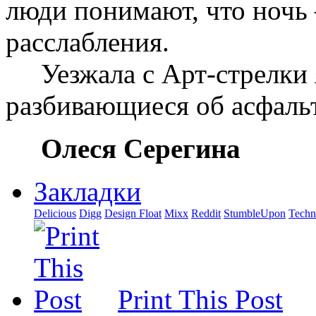
люди понимают, что ночь 
расслабления.
Уезжала с Арт-стрелки 
разбивающиеся об асфаль
Олеся Серегина
Закладки
Delicious
Digg
Design Float
Mixx
Reddit
StumbleUpon
Techn
Print This Post