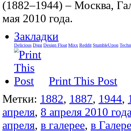
(1882–1944) – Москва, Гал
мая 2010 года.
Закладки
Delicious
Digg
Design Float
Mixx
Reddit
StumbleUpon
Techn
Print This Post
Метки:
1882
,
1887
,
1944
,
апреля
,
8 апреля 2010 год
апреля
,
в галерее
,
в Галер