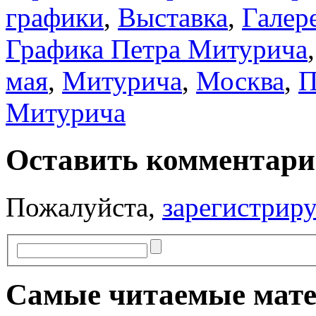
графики
,
Выставка
,
Галер
Графика Петра Митурича
мая
,
Митурича
,
Москва
,
П
Митурича
Оставить комментар
Пожалуйста,
зарегистрир
Самые читаемые мат