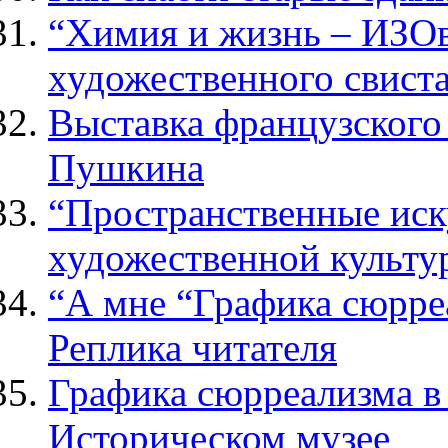
“Химия и жизнь – ИЗОв
художественного свист
Выставка французского
Пушкина
“Пространственные иск
художественной культур
“А мне “Графика сюрре
Реплика читателя
Графика сюрреализма в
Историческом музее