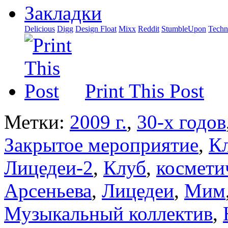
Закладки
Delicious
Digg
Design Float
Mixx
Reddit
StumbleUpon
Techn
Print This Post
Метки:
2009 г.
,
30-х годов
Закрытое мероприятие
,
К
Лицедеи-2
,
Клуб
,
космети
Арсеньева
,
Лицедеи
,
Мим
Музыкальный коллектив
,